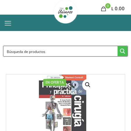
0
L 0.00
EN OFERTA