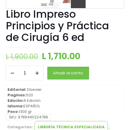
Libro Impreso
Principios y Práctica
de Cirugía 6 ed
L
1,710.00
L
1,900.00
Añadir al carrito
Editorial:
Elsevier
Paginas:
520
Edición:
6 Edición
Idioma:
ESPAÑOL
Peso:
1300 gr
Encuadernación:
SKU:
9788490224786
RÚSTICA
Año:
2014
Categorías:
LIBRERÍA TÉCNICA ESPECIALIZADA
,
ISBN:
9788490224786