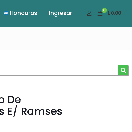
0
Honduras
Ingresar
L 0.00
o De
s E/ Ramses