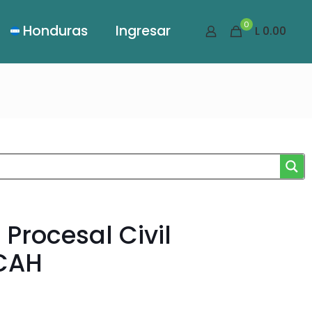
0
Honduras
Ingresar
L 0.00
Procesal Civil
ICAH