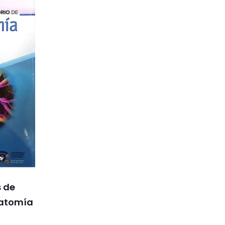
s de
natomía