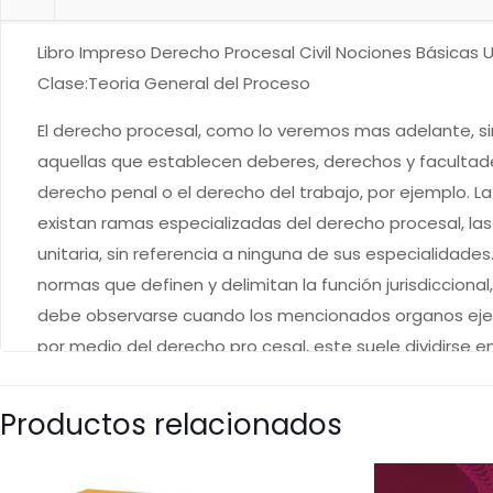
Libro Impreso Derecho Procesal Civil Nociones Básicas
Clase:Teoria General del Proceso
El derecho procesal, como lo veremos mas adelante, sir
aquellas que establecen deberes, derechos y facultades 
derecho penal o el derecho del trabajo, por ejemplo. 
existan ramas especializadas del derecho procesal, la
unitaria, sin referencia a ninguna de sus especialidad
normas que definen y delimitan la función jurisdicciona
debe observarse cuando los mencionados organos ejerce
por medio del derecho pro cesal, este suele dividirse e
cuales estan conformados por con juntos normativos que
procedimientos tambien especiales, con el objeto de ap
Productos relacionados