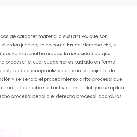
icas de carácter material o sustantivo, que son
orden jurídico; tales como las del derecho civil, el
 derecho material ha creado la necesidad de que
o procesal, el cual puede ser es tudiado en forma
rocesal puede conceptualizarse como el conjunto de
nción y se senala el procedimiento o rito procesal que
 rama del derecho sustantivo o material que se aplica
echo procesal penal o el derecho procesal laboral, los
ar te de organos especiales, mediante la observancia de
 civil, penal, laboral, etcetera.