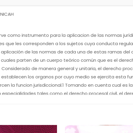
 UNICAH
ve como instrumento para la aplicacion de las normas juríd
que les corresponden a los sujetos cuya conducta regula el 
La aplicación de las normas de cada una de estas ramas del
s cuales parten de un cuerpo teórico común que es el derech
es. Considerado de manera general y unitaria, el derecho p
l, establecen los organos por cuyo medio se ejercita esta fu
n la funcion jurisdiccional.1 Tomando en cuenta cual es la
n especialidades tales como el derecho procesal civil, el der
 se refieren al ejercicio de la funcion jurisdiccional por p
licar a casos concretos un determinado derecho material, sea