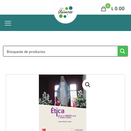
0
L 0.00