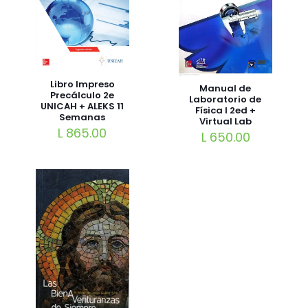
Libro Impreso
Manual de
Precálculo 2e
Laboratorio de
UNICAH + ALEKS 11
Física I 2ed +
Semanas
Virtual Lab
L
865.00
L
650.00