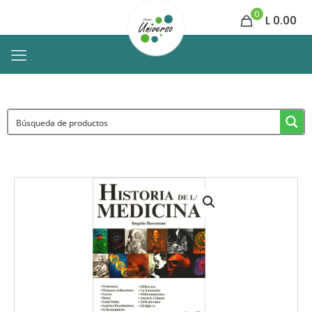
0
L 0.00