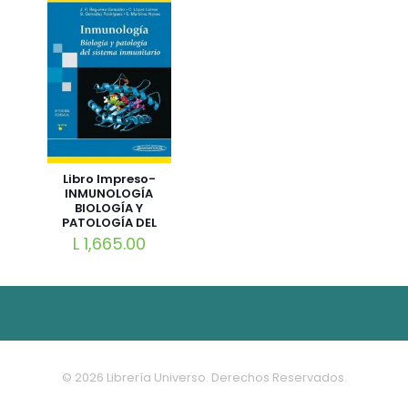
Libro Impreso-
INMUNOLOGÍA
BIOLOGÍA Y
PATOLOGÍA DEL
SISTEMA
L
1,665.00
INMUNITARIO
© 2026 Librería Universo. Derechos Reservados.