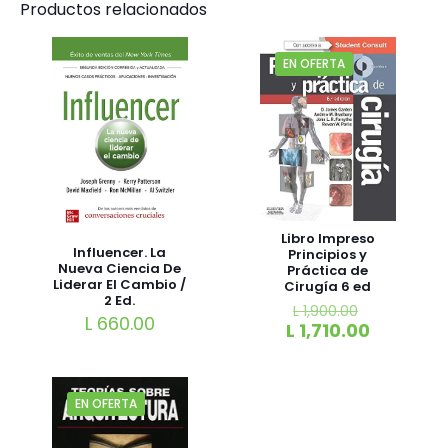
Productos relacionados
EN OFERTA
Libro Impreso
Influencer. La
Principios y
Nueva Ciencia De
Práctica de
Liderar El Cambio /
Cirugía 6 ed
2 Ed.
L
1,900.00
L
660.00
L
1,710.00
EN OFERTA