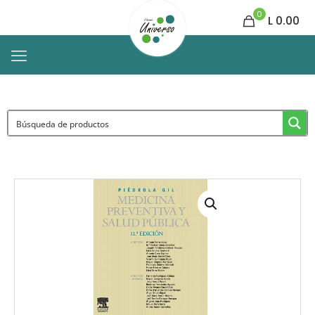
0
L 0.00