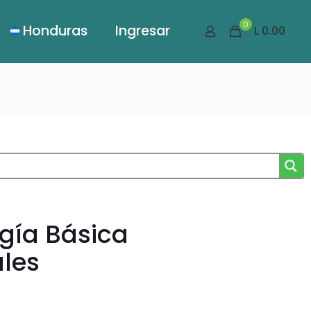
0
Honduras
Ingresar
L 0.00
gía Básica
les